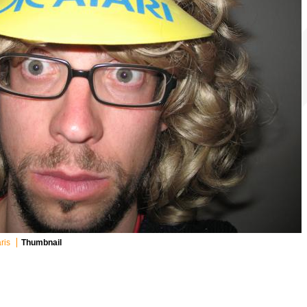
ris
Thumbnail