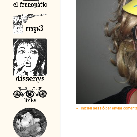
»
Inicieu sessió
per enviar comenta