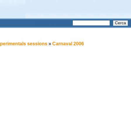
Search this site:
xperimentals sessions
»
Carnaval 2006