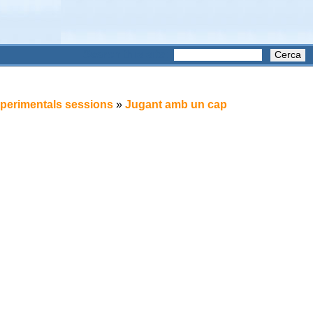
Search this site:
xperimentals sessions
»
Jugant amb un cap