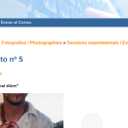
Entrar al Correu
»
Fotografies / Photographies
»
Sessions experimentals / E
to nº 5
t
ral diürn"