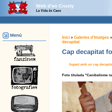
Web d'en Crusty
La Vida és Caos
Menú
Inici
»
Galeries d'Imatges
decapitat
Cap decapitat fo
Jugant amb un cap decapita
Foto titulada "Canibalisme ru