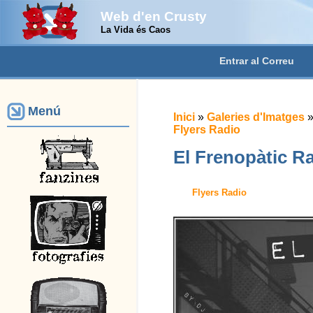
Web d'en Crusty
La Vida és Caos
Entrar al Correu
Menú
Inici
»
Galeries d'Imatges
Flyers Radio
El Frenopàtic R
Flyers Radio