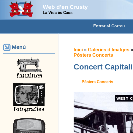
Web d'en Crusty
La Vida és Caos
Entrar al Correu
Menú
Inici
»
Galeries d'Imatges
Pòsters Concerts
Concert Capital
Pòsters Concerts