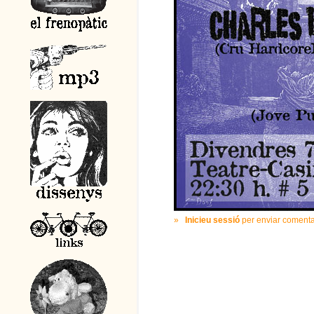
»
Inicieu sessió
per enviar comenta