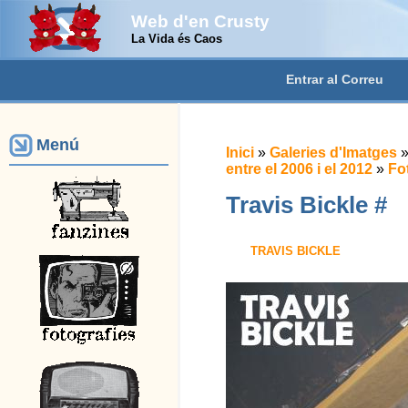
Web d'en Crusty
La Vida és Caos
Entrar al Correu
Menú
Inici
»
Galeries d'Imatges
entre el 2006 i el 2012
»
Fo
Travis Bickle #
TRAVIS BICKLE