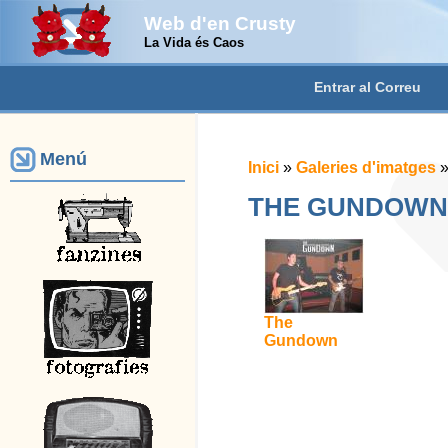
Web d'en Crusty
La Vida és Caos
Entrar al Correu
Menú
Inici
»
Galeries d'imatges
THE GUNDOWN
The
Gundown